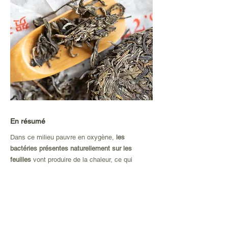
En résumé
Dans ce milieu pauvre en oxygène,
les
bactéries présentes naturellement sur les
feuilles
vont produire de la chaleur, ce qui
favorise
la fermentation
. Le tas est
régulièrement retourné afin que toutes les
feuilles soient complètement fermentées. Un
contrôle minutieux de l'humidité, de la
température et de la vitesse de fermentation est
essentiel à la production d'un
bon pu-erh Shou
.