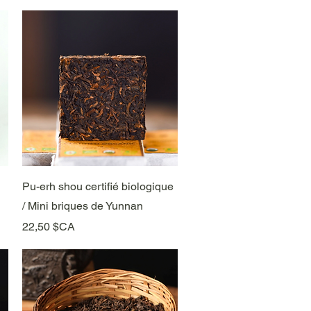
Aperçu rapide
Pu-erh shou certifié biologique
/ Mini briques de Yunnan
Prix
22,50 $CA