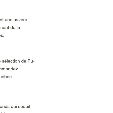
nt une saveur
ment de la
es.
 sélection de Pu-
Commandez
Québec.
onds qui séduit