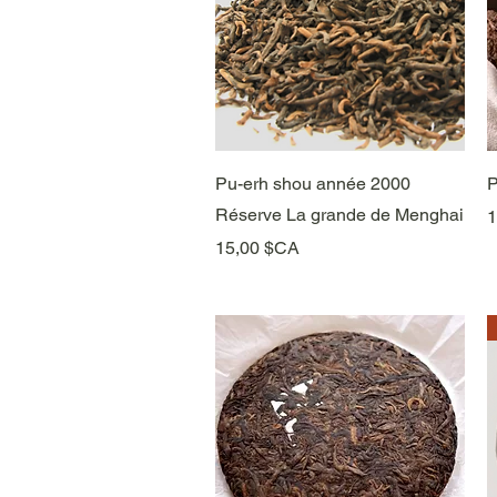
Aperçu rapide
Pu-erh shou année 2000
P
Réserve La grande de Menghai
P
1
Prix
15,00 $CA