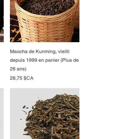
Aperçu rapide
Maocha de Kunming, vieilli
depuis 1999 en panier (Plus de
26 ans)
Prix
28,75 $CA