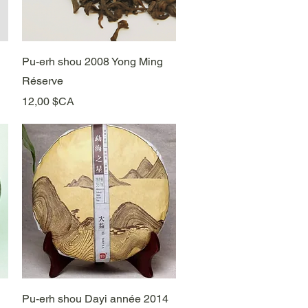
Aperçu rapide
Pu-erh shou 2008 Yong Ming
Réserve
Prix
12,00 $CA
Aperçu rapide
Pu-erh shou Dayi année 2014