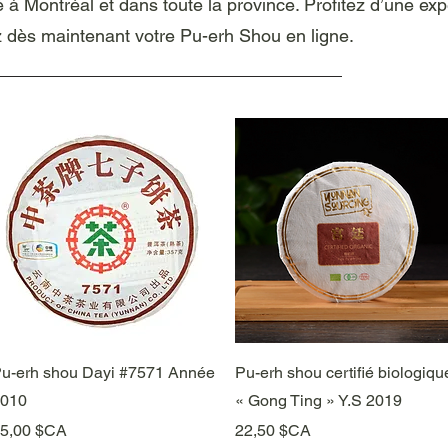
 à Montréal et dans toute la province. Profitez d’une ex
 dès maintenant votre Pu-erh Shou en ligne.
Aperçu rapide
Aperçu rapide
u-erh shou Dayi #7571 Année
Pu-erh shou certifié biologiqu
010
« Gong Ting » Y.S 2019
rix
Prix
5,00 $CA
22,50 $CA