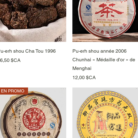
Aperçu rapide
Aperçu rapide
u-erh shou Cha Tou 1996
Pu-erh shou année 2006
Chunhai « Médaille d'or » de
rix
6,50 $CA
Menghai
Prix
12,00 $CA
EN PROMO