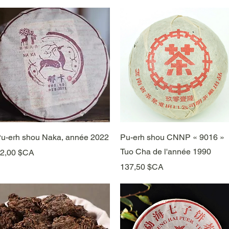
Aperçu rapide
Aperçu rapide
u-erh shou Naka, année 2022
Pu-erh shou CNNP « 9016 »
Tuo Cha de l'année 1990
rix
2,00 $CA
Prix
137,50 $CA