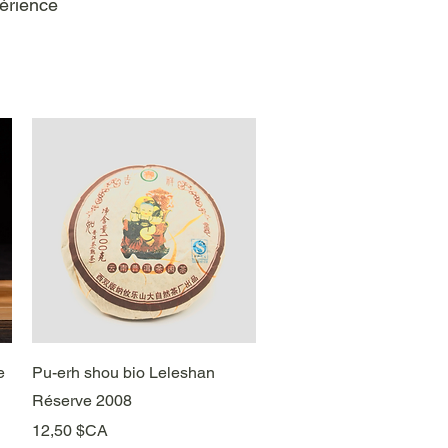
périence
Aperçu rapide
e
Pu-erh shou bio Leleshan
Réserve 2008
Prix
12,50 $CA