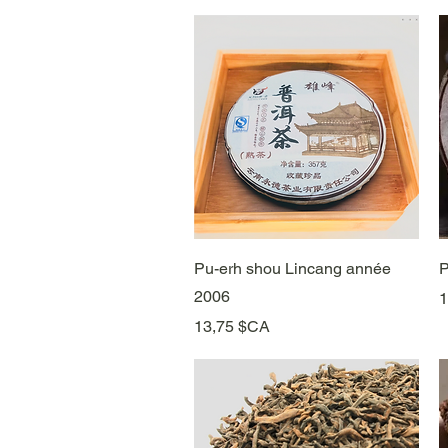
Aperçu rapide
Pu-erh shou Lincang année
P
2006
P
1
Prix
13,75 $CA