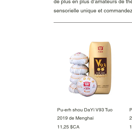
de plus en plus d’amateurs de thé
sensorielle unique et commandez
Aperçu rapide
Pu-erh shou DaYi V93 Tuo
P
2019 de Menghai
2
Prix
P
11,25 $CA
1