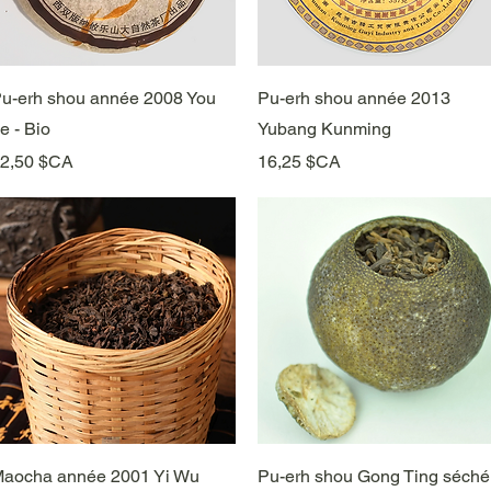
Aperçu rapide
Aperçu rapide
u-erh shou année 2008 You
Pu-erh shou année 2013
e - Bio
Yubang Kunming
rix
Prix
2,50 $CA
16,25 $CA
Aperçu rapide
Aperçu rapide
aocha année 2001 Yi Wu
Pu-erh shou Gong Ting séché