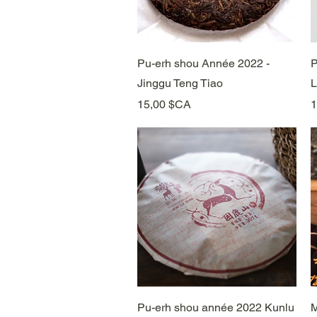
Aperçu rapide
Pu-erh shou Année 2022 -
P
Jinggu Teng Tiao
L
Prix
P
15,00 $CA
1
Aperçu rapide
Pu-erh shou année 2022 Kunlu
M